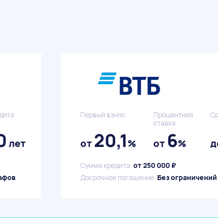
дита
Первый взнос
Процентная
Ср
ставка
0
20,1
6
лет
от
%
от
%
д
Сумма кредита:
от 250 000 ₽
афов
Досрочное погашение:
Без ограничений