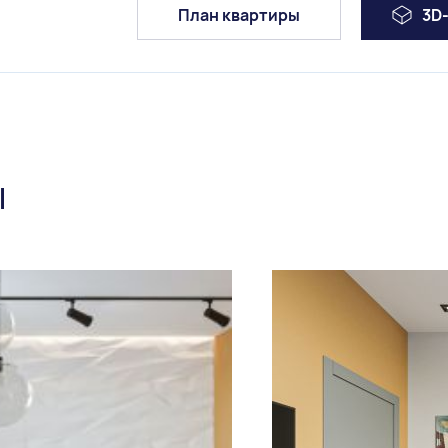
План квартиры
3D
ы