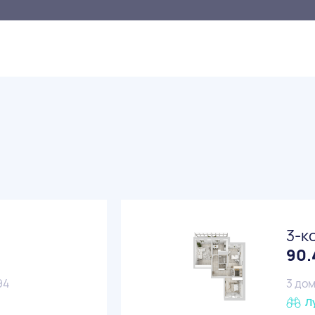
3-к
90.
94
3 дом
Л