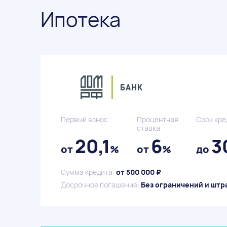
Ипотека
Первый взнос
Процентная
Срок кре
ставка
20,1
6
3
от
%
от
%
до
Сумма кредита:
от 500 000 ₽
Досрочное погашение:
Без ограничений и штр