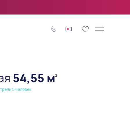
ая
54,55 м
2
трели 5 человек