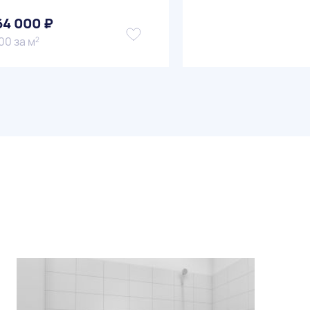
64 000 ₽
00 за м
2