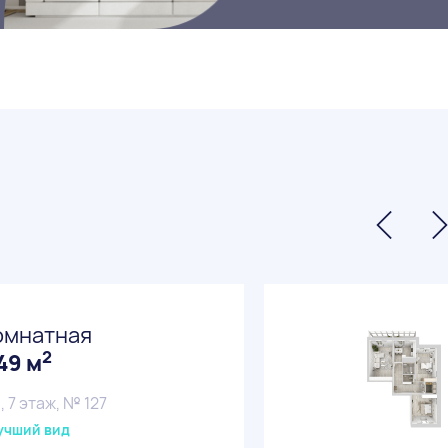
омнатная
2
49 м
, 7 этаж, № 127
учший вид