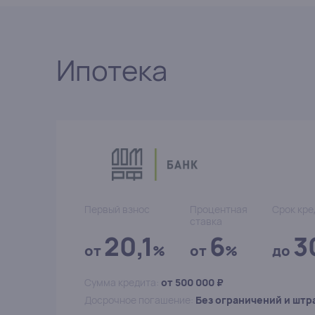
Ипотека
Первый взнос
Процентная
Срок кре
ставка
20,1
6
3
от
%
от
%
до
Сумма кредита:
от 500 000 ₽
Досрочное погашение:
Без ограничений и штр