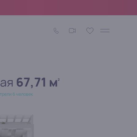
ная
67,71 м
2
трели 6 человек