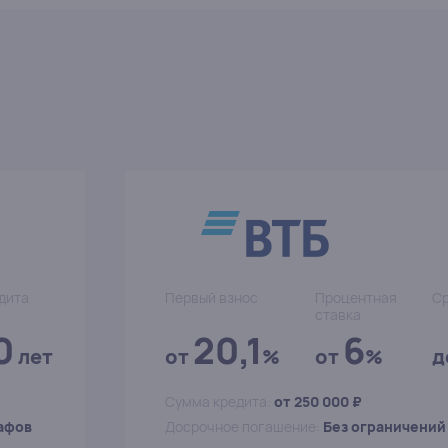
дита
Первый взнос
Процентная
Ср
ставка
0
20,1
6
лет
от
%
от
%
д
Сумма кредита:
от 250 000 ₽
афов
Досрочное погашение:
Без ограничений