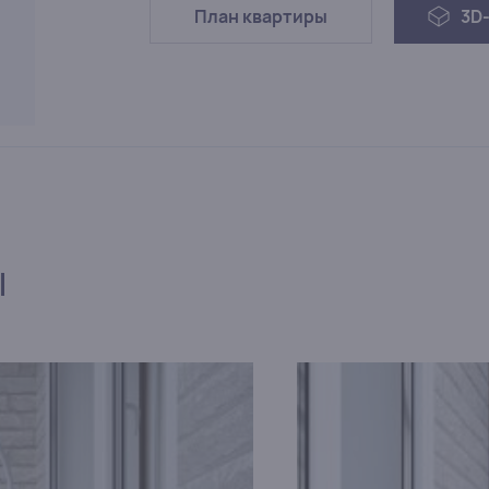
План квартиры
3D
ы