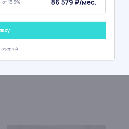
86 579 ₽/мес.
от 15.5%
, 7 этаж, № 127
учший вид
64 000 ₽
явку
00 за м
2
й офертой