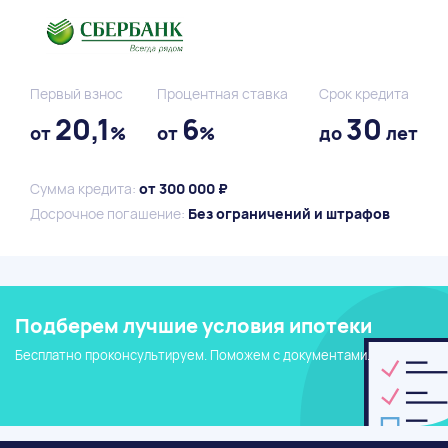
Первый взнос
Процентная ставка
Срок кредита
20,1
6
30
от
%
от
%
до
лет
Сумма кредита:
от 300 000 ₽
Досрочное погашение:
Без ограничений и штрафов
Подберем лучшие условия ипотеки
Бесплатно проконсультируем. Поможем с документами.