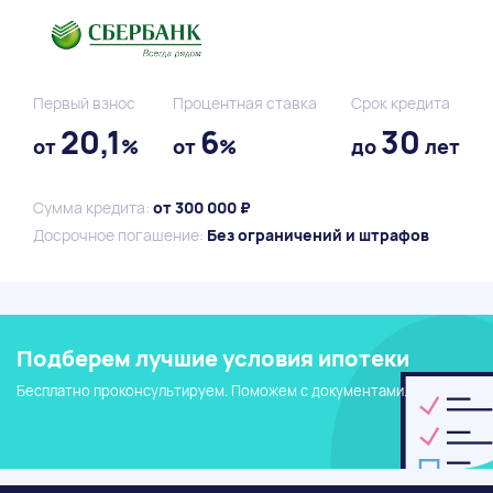
Первый взнос
Процентная ставка
Срок кредита
20,1
6
30
от
%
от
%
до
лет
Сумма кредита:
от 300 000 ₽
Досрочное погашение:
Без ограничений и штрафов
Подберем лучшие условия ипотеки
Бесплатно проконсультируем. Поможем с документами.