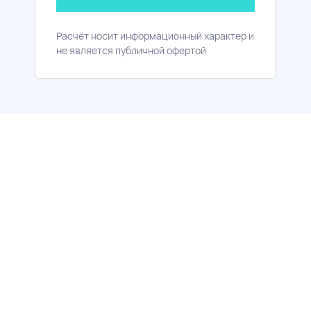
Расчёт носит информационный характер и
не является публичной офертой
Первый взнос
Процентная ставка
Срок кредита
20,1
6
30
от
%
от
%
до
лет
Сумма кредита:
от 500 000 ₽
Досрочное погашение:
Без ограничений и штрафов
Первый взнос
Процентная ставка
Срок кредита
20,1
6
30
от
%
от
%
до
лет