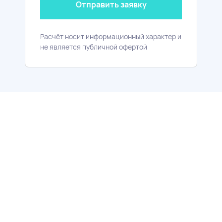
Отправить заявку
Ипотека
ВСЕ БАНКИ
Расчёт носит информационный характер и
не является публичной офертой
Первый взнос
Процентная ставка
Срок кредита
20,1
6
30
от
%
от
%
до
лет
Сумма кредита:
от 500 000 ₽
Досрочное погашение:
Без ограничений и штрафов