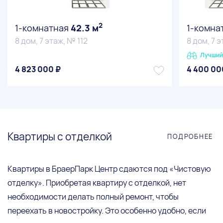
2
1-комнатная
42.3 м
1-комна
8 дом, 7 этаж, № 112
8 дом, 7 э
Лучший
4 823 000 ₽
4 400 00
Квартиры с отделкой
ПОДРОБНЕЕ
Квартиры в БраерПарк Центр сдаются под «Чистовую
отделку». Приобретая квартиру с отделкой, нет
необходимости делать полный ремонт, чтобы
переехать в новостройку. Это особенно удобно, если