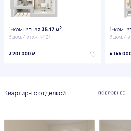
2
1-комнатная
35.17 м
1-комна
3 дом, 4 этаж, № 27
3 дом, 4 
3 201 000 ₽
4 146 00
25
Квартиры с отделкой
ПОДРОБНЕЕ